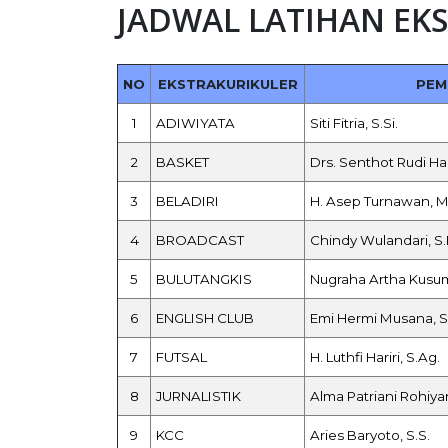
JADWAL LATIHAN EKS
NO
EKSTRAKURIKULER
PEM
1
ADIWIYATA
Siti Fitria, S.Si.
2
BASKET
Drs. Senthot Rudi 
3
BELADIRI
H. Asep Turnawan, M
4
BROADCAST
Chindy Wulandari, S
5
BULUTANGKIS
Nugraha Artha Kusum
6
ENGLISH CLUB
Emi Hermi Musana, S
7
FUTSAL
H. Luthfi Hariri, S.Ag.
8
JURNALISTIK
Alma Patriani Rohiya
9
KCC
Aries Baryoto, S.S.