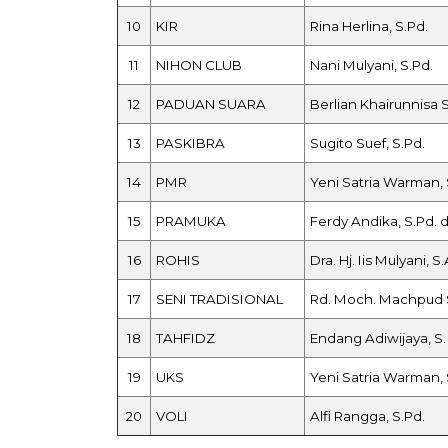
10
KIR
Rina Herlina, S.Pd.
11
NIHON CLUB
Nani Mulyani, S.Pd.
12
PADUAN SUARA
Berlian Khairunnisa S
13
PASKIBRA
Sugito Suef, S.Pd.
14
PMR
Yeni Satria Warman, 
15
PRAMUKA
Ferdy Andika, S.Pd. 
16
ROHIS
Dra. Hj. Iis Mulyani, S
17
SENI TRADISIONAL
Rd. Moch. Machpud 
18
TAHFIDZ
Endang Adiwijaya, S.
19
UKS
Yeni Satria Warman, 
20
VOLI
Alfi Rangga, S.Pd.