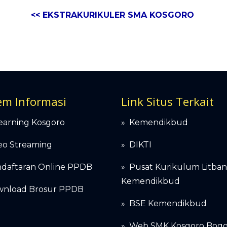
<< EKSTRAKURIKULER SMA KOSGORO
em Informasi
Link Situs Terkait
earning Kosgoro
»
Kemendikbud
eo Streaming
»
DIKTI
daftaran Online PPDB
»
Pusat Kurikulum Litba
Kemendikbud
nload Brosur PPDB
»
BSE Kemendikbud
»
Web SMK Kosgoro Bogo