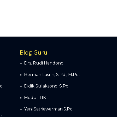
Blog Guru
»
Drs. Rudi Handono
»
Herman Lasrin, S.Pd., M.Pd.
ng
»
Didik Sulaksono, S.Pd.
»
Modul TIK
» Yeni Satriawarman.S.Pd
r