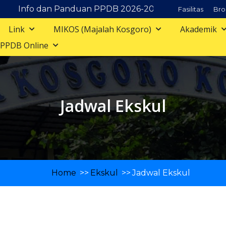
Info dan Panduan PPDB 2026-2027
Fasilitas
Bro
Link
MIKOS (Majalah Kosgoro)
Akademik
PPDB Online
Jadwal Ekskul
Home
>>
Ekskul
>>
Jadwal Ekskul