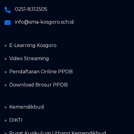
0251-8312505
info@sma-kosgoro.sch.id
» E-Learning Kosgoro
»
Video Streaming
»
Pendaftaran Online PPDB
»
Download Brosur PPDB
»
Kemendikbud
»
DIKTI
»
Pusat Kurikulum Litbang Kemendikbud