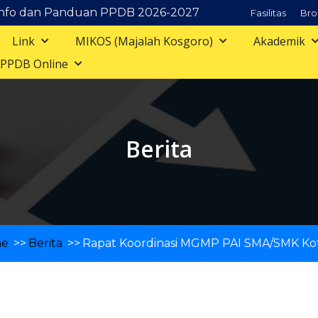
anduan PPDB 2026-2027
Fasilitas
Bro
Link
MIKOS (Majalah Kosgoro)
Akademik
PPDB Online
Berita
e
>>
Berita
>>
Rapat Koordinasi MGMP PAI SMA/SMK Ko