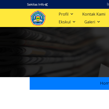
Info dan P
Profil
Kontak Kami
Ekskul
Galeri
Hom