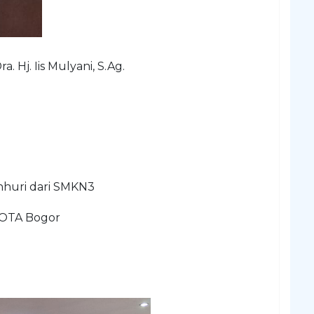
 Hj. Iis Mulyani, S.Ag.
nhuri dari SMKN3
KOTA Bogor